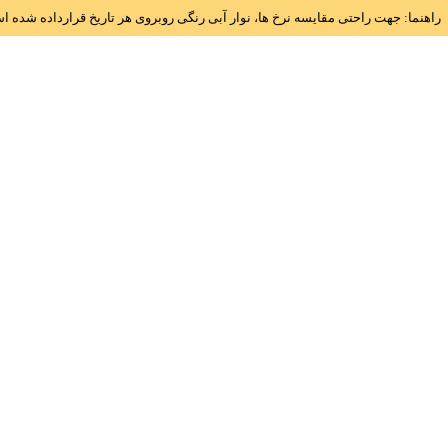
راهنما: جهت راحتی مقایسه نرخ ها، نوار آبی رنگی روبروی هر تاریخ قرارداده شده 