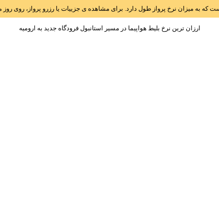
است که به میزان نرخ پرواز طول دارد. برای مشاهده ی جزییات یا رزرو پرواز، روی رو
ارزان ترین نرخ بلیط هواپیما در مسیر استانبول فرودگاه جديد به اروميه