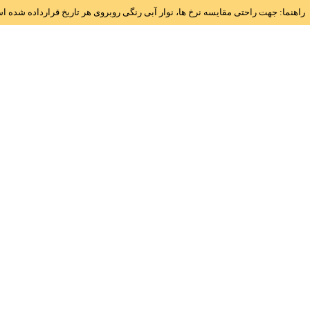
راهنما: جهت راحتی مقایسه نرخ ها، نوار آبی رنگی روبروی هر تاریخ قرارداده شده 