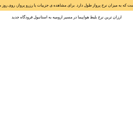
است که به میزان نرخ پرواز طول دارد. برای مشاهده ی جزییات یا رزرو پرواز، روی رو
ارزان ترین نرخ بلیط هواپیما در مسیر اروميه به استانبول فرودگاه جديد